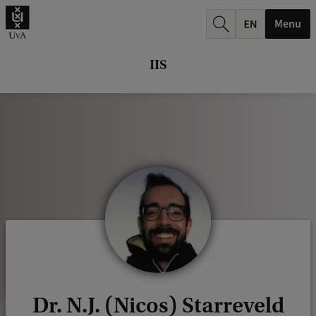
k
Menu
.
.
IIS
.
Dr. N.J. (Nicos) Starreveld