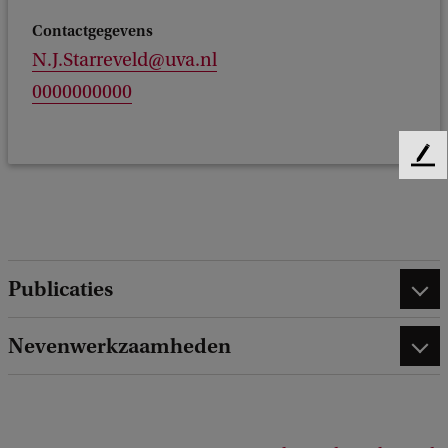
Contactgegevens
N.J.Starreveld@uva.nl
0000000000
F
e
e
d
b
a
Publicaties
c
k
Nevenwerkzaamheden