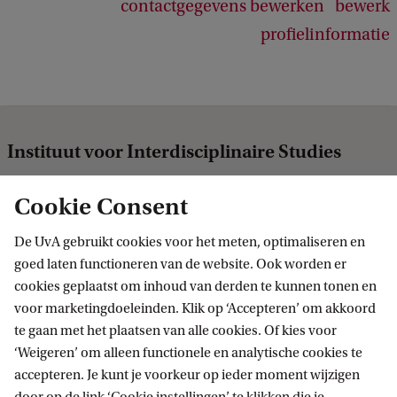
contactgegevens bewerken
bewerk
profielinformatie
Instituut voor Interdisciplinaire Studies
Volg ons op sociale media
Cookie Consent
De UvA gebruikt cookies voor het meten, optimaliseren en
goed laten functioneren van de website. Ook worden er
cookies geplaatst om inhoud van derden te kunnen tonen en
Over het IIS
voor marketingdoeleinden. Klik op ‘Accepteren’ om akkoord
te gaan met het plaatsen van alle cookies. Of kies voor
Wie zijn we?
Interdisciplinair onderwijs
‘Weigeren’ om alleen functionele en analytische cookies te
Onderwijsvisie
accepteren. Je kunt je voorkeur op ieder moment wijzigen
Hoe we werken
Onderwijsaanbod