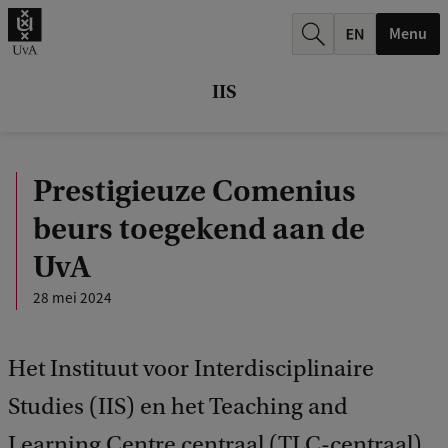
k
Menu
.
.
IIS
.
Prestigieuze Comenius
beurs toegekend aan de
UvA
28 mei 2024
Het Instituut voor Interdisciplinaire
Studies (IIS) en het Teaching and
Learning Centre centraal (TLC-centraal)