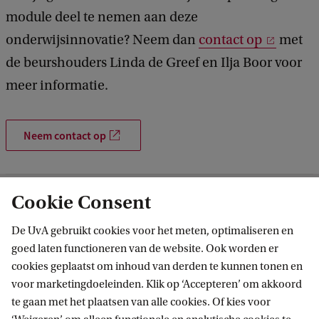
module deel te nemen aan deze
onderwijsinnovatie? Neem dan
contact op
met
de beurshouders Linda de Greef en Ilja Boor voor
meer informatie.
Neem contact op
Cookie Consent
Instituut voor Interdisciplinaire Studies
De UvA gebruikt cookies voor het meten, optimaliseren en
Volg ons op sociale media
goed laten functioneren van de website. Ook worden er
cookies geplaatst om inhoud van derden te kunnen tonen en
voor marketingdoeleinden. Klik op ‘Accepteren’ om akkoord
te gaan met het plaatsen van alle cookies. Of kies voor