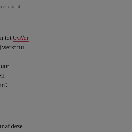
eres, docent
n tot
UvA’er
j werkt nu
 uur
en
n”.
anaf deze