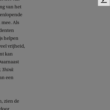
F
ing van het
e
e
teenlopende
d
n mee. Als
b
a
udenten
c
js helpen
k
eel vrijheid,
ent kan
Daarnaast
k
Think
van een
, zien de
 door