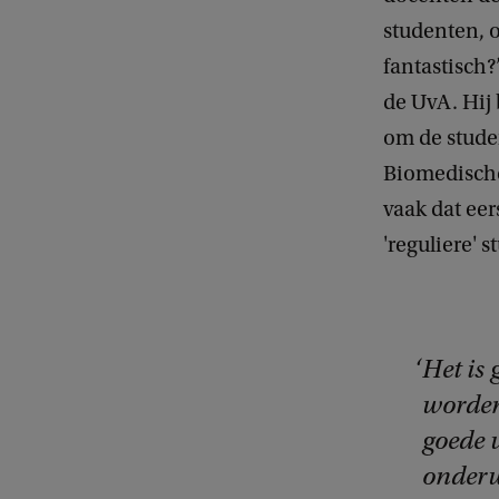
studenten, o
fantastisch?
de UvA. Hij 
om de stude
Biomedische
vaak dat ee
'reguliere' 
Het is
worden
goede v
onderw