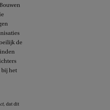
: Bouwen
ie
jgen
nisaties
eilijk de
vinden
ichters
bij het
ct,
dat dit