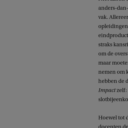
anders-dan-a
vak. Allere
opleidingen 
eindproduct
straks kansr
om de overst
maar moeten 
nemen om ka
hebben de d
Impact
zelf:
slotbijeenk
Hoewel tot 
docenten de