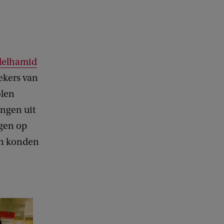
elhamid
rekers van
olen
lingen
uit
egen op
 en konden