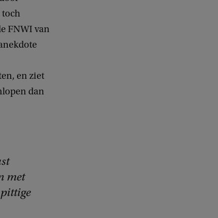
s toch
j de FNWI van
 anekdote
en, en ziet
anlopen dan
st
n met
pittige