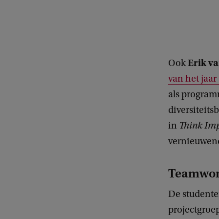
Erik v
Ook
van het jaar
als program
diversiteits
in
Think Im
vernieuwende
Teamwor
De studente
projectgroe