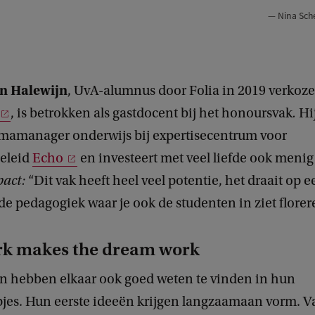
Nina Sch
an Halewijn
, UvA-alumnus door Folia in 2019 verkoze
, is betrokken als gastdocent bij het honoursvak
.
Hi
mamanager onderwijs bij expertisecentrum voor
beleid
Echo
en investeert met veel liefde ook menig
pact:
“Dit vak heeft heel veel potentie, het draait op e
 pedagogiek waar je ook de studenten in ziet florere
k makes the dream work
n hebben elkaar ook goed weten te vinden in hun
pjes. Hun eerste ideeën krijgen langzaamaan vorm. V