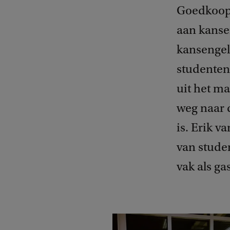
Goedkoop 
aan kansen
kansengeli
studenten
uit het ma
weg naar 
is. Erik 
van studen
vak als ga