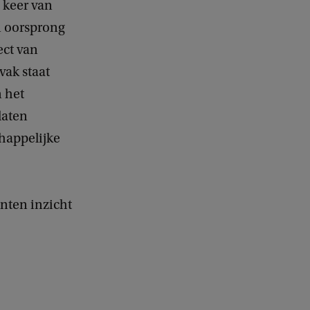
 keer van
jn oorsprong
ect van
 vak staat
n het
laten
happelijke
nten inzicht