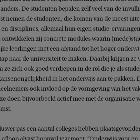
nders. De studenten bepalen zelf veel van de invull
erst nemen de studenten, die komen van de meest ui
en disciplines, allemaal hun eigen studie-ervaringe
 ontwikkelen zij concrete modules waarin (mede)st
ijke leerlingen met een afstand tot het hoger onderwi
ap naar de universiteit te maken. Daarbij krijgen ze v
ze zich ook goed verdiepen in de rol die je als stud
nsenongelijkheid in het onderwijs aan te pakken. 
eelnemers ook invloed op de vormgeving van het va
 ze doen bijvoorbeeld actief mee met de organisatie 
omst.
dusver pas een aantal colleges hebben plaatsgevonden
 afloop alvast hoopvol tegemoet. “Onderwijs voor en